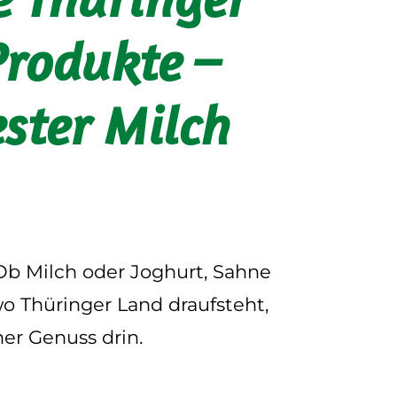
Produkte –
ster Milch
 Ob Milch oder Joghurt, Sahne
wo Thüringer Land draufsteht,
her Genuss drin.